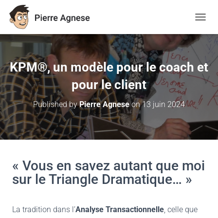
TOGGL
KPM®, un modèle pour le coach et
pour le client
Published by
Pierre Agnese
on
13 juin 2024
« Vous en savez autant que moi
sur le Triangle Dramatique… »
La tradition dans l’
Analyse Transactionnelle
, celle que